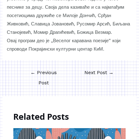
песнике за децу. Своја дела казиваће и са најмлађим
посетиоцима дружиће се Милоје Дончић, Срђан
Живковић, Славица Јовановић, Русомир Арсић, Биљана
Станојевић, Момир Драгићевић, Божица Везмар.
Овај програм део је „Веселог каравана поезије“ који
спроводи Покрајински културни центар КиМ.
←
Previous
Next Post
→
Post
Related Posts