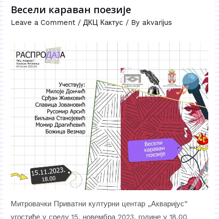
Весели караван поезије
Leave a Comment
/
ДКЦ Кактус
/ By
akvarijus
Митровачки Приватни културни центар „Акваријус“
угостиће у среду 15. новембра 2023. године у 18.00