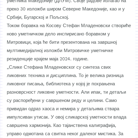
уметника Македоније (ДЛУМ). Своје радове излагао на
преко 30 изложби широм Северне Македоније, као и у
Србији, Бугарској и Пољској.
Током боравка на Косову Стефан Младеновски створиће
ново уметничком дело инспирисано боравком у
Митровици, која ће бити презентована на завршној
мултимедијалној изложби Митровичке уметничке
резиденције крајем маја 2024. године.
„Слике Стефана Младеновског су синтеза свих
ликовних техника и дисциплина. То је велика ризница
ликовног писања, библиотека у којој је похрањена
разноврсност ликовне уметности. Али ипак, ти детаљи
су распоређени у савршеном реду и целини. Само
привидан одраз хаоса и немира у детаљима ствара
импулсиван утисак. У овој сликарској уметности влада
савршена хармонија. Као тајанствена калиграфија,
управо одмотана са свитка неког далеког мистика. За