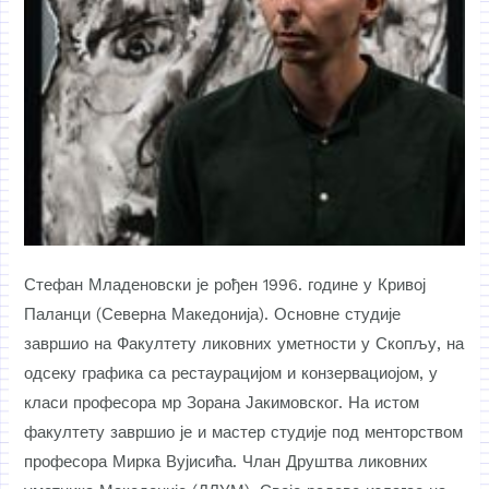
Стефан Младеновски је рођен 1996. године у Кривој
Паланци (Северна Македонија). Основне студије
завршио на Факултету ликовних уметности у Скопљу, на
одсеку графика са рестаурацијом и конзервациојом, у
класи професора мр Зорана Јакимовског. На истом
факултету завршио је и мастер студије под менторством
професора Мирка Вујисића. Члан Друштва ликовних