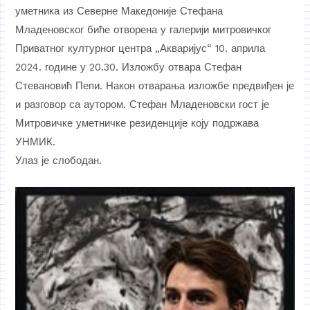
уметника из Северне Македоније Стефана
Младеновског биће отворена у галерији митровичког
Приватног културног центра „Акваријус“ 10. априла
2024. године у 20.30. Изложбу отвара Стефан
Стевановић Пепи. Након отварања изложбе предвиђен је
и разговор са аутором. Стефан Младеновски гост је
Митровичке уметничке резиденције коју подржава
УНМИК.
Улаз је слободан.