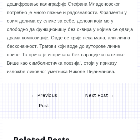
дешифровање калиграфије Стефана Младеновског
потребно је много пажње и радозналости. Фрагменти у
овим делима су слике за себе, делови који могу
слободно да функционишу без оквира у којима се одвија
драма композиције. Овде се крије нека мала, али лична
бесконачност. Трагови који воде до ауторове личне
приче. Та прича је испричана без нарације и патетике.
Више као симболистичка поезија“, стоји у приказу
изложбе ликовног уметника Николе Пијанманова.
←
Previous
Next Post
→
Post
Related Posts