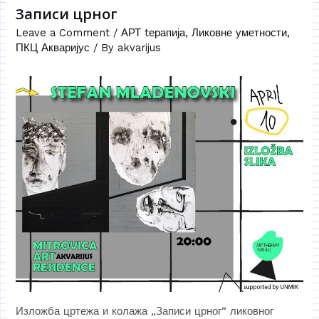
Записи црног
Leave a Comment
/
АРТ tерапија
,
Ликовне уметности
,
ПКЦ Акваријус
/ By
akvarijus
Изложба цртежа и колажа „Записи црног“ ликовног