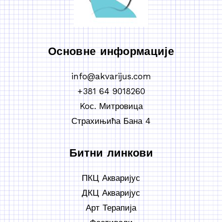
Основне информације
info@akvarijus.com
+381 64 9018260
Koс. Митровица
Страхињића Бана 4
Битни линкови
ПКЦ Акваријус
ДКЦ Акваријус
Арт Терапија