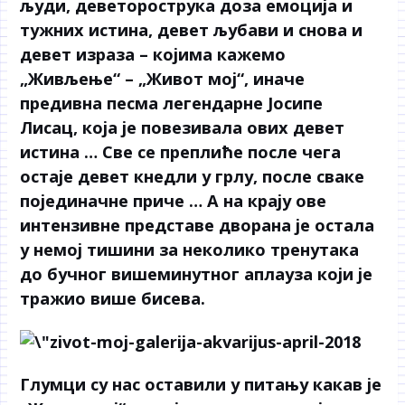
људи, деветорострука доза емоција и
тужних истина, девет љубави и снова и
девет израза – којима кажемо
„Живљење“ – „Живот мој“, иначе
предивна песма легендарне Јосипе
Лисац, која је повезивала ових девет
истина … Све се преплиће после чега
остаје девет кнедли у грлу, после сваке
појединачне приче … А на крају ове
интензивне представе дворана је остала
у немој тишини за неколико тренутака
до бучног вишеминутног аплауза који је
тражио више бисева.
Глумци су нас оставили у питању какав је