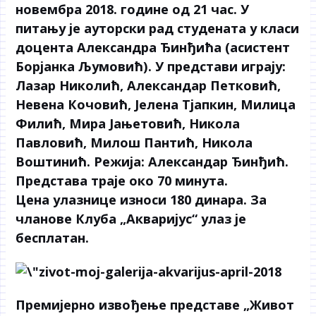
новембра 2018. године од 21 час. У
питању је ауторски рад студената у класи
доцента Александра Ђинђића (асистент
Борјанка Љумовић). У представи играју:
Лазар Николић, Александар Петковић,
Невена Кочовић, Јелена Тјапкин, Милица
Филић, Мира Јањетовић, Никола
Павловић, Милош Пантић, Никола
Воштинић. Режија: Александар Ђинђић.
Представа траје око 70 минута.
Ценa улазницe износи 180 динара. За
чланове Клуба „Акваријус“ улаз је
бесплатан.
Премијерно извођење представе „Живот