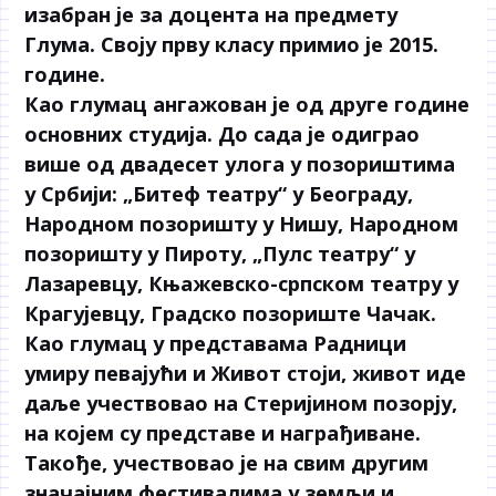
изабран је за доцента на предмету
Глума. Своју прву класу примио је 2015.
године.
Као глумац ангажован је од друге године
основних студија. До сада је одиграо
више од двадесет улога у позориштима
у Србији: „Битеф театру“ у Београду,
Народном позоришту у Нишу, Народном
позоришту у Пироту, „Пулс театру“ у
Лазаревцу, Књажевско-српском театру у
Крагујевцу, Градско позориште Чачак.
Као глумац у представама Радници
умиру певајући и Живот стоји, живот иде
даље учествовао на Стеријином позорју,
на којем су представе и награђиване.
Такође, учествовао је на свим другим
значајним фестивалима у земљи и