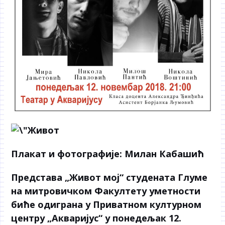
Плакат и фотографије: Милан Кабашић
Представа „Живот мој“ студената Глуме
на митровичком Факултету уметности
биће одиграна у Приватном културном
центру „Акваријус“ у понедељак 12.