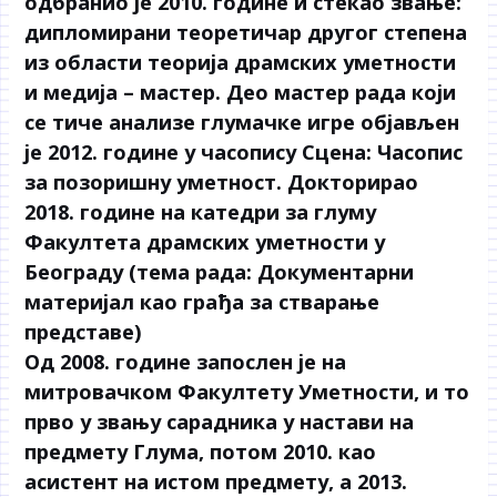
одбранио је 2010. године и стекао звање:
дипломирани теоретичар другог степена
из области теорија драмских уметности
и медија – мастер. Део мастер рада који
се тиче анализе глумачке игре објављен
је 2012. године у часопису Сцена: Часопис
за позоришну уметност. Докторирао
2018. године на катедри за глуму
Факултета драмских уметности у
Београду (тема рада: Документарни
материјал као грађа за стварање
представе)
Од 2008. године запослен је на
митровачком Факултету Уметности, и то
прво у звању сарадника у настави на
предмету Глума, потом 2010. као
асистент на истом предмету, а 2013.