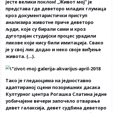
јесте велики поклон! „Живот мој“ је
представа где деветоро младих глумаца
кроз документаристички приступ
анализира животне приче деветоро
људи, које су бирали сами и кроз
дуготрајан студијски процес урадили
ликове који нису били имитација. Свако
је у свој лик додао и неко своје виђење
живота. (…).
Тако је гледаоцима на једноставно
адаптираној сцени позоришних дасака
Културног центра Рогашка Слатина једне
уобичајене вечери започело отварање
девет галаксија, девет судбина деветоро