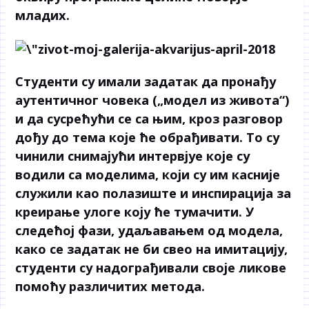
младих.
Студенти су имали задатак да пронађу
аутентичног човека („модел из живота“)
и да сусрећући се са њим, кроз разговор
дођу до тема које ће обрађивати. То су
чинили снимајући интервјуе које су
водили са моделима, који су им касније
служили као полазиште и инспирација за
креирање улоге коју ће тумачити. У
следећој фази, удаљавањем од модела,
како се задатак не би свео на имитацију,
студенти су надограђивали своје ликове
помоћу различитих метода.