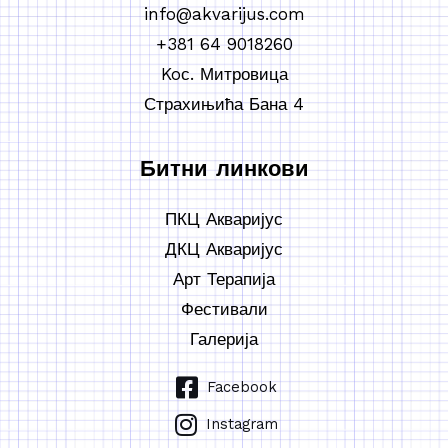
info@akvarijus.com
+381 64 9018260
Koс. Митровица
Страхињића Бана 4
Битни линкови
ПКЦ Акваријус
ДКЦ Акваријус
Арт Терапија
Фестивали
Галерија
Facebook
Instagram