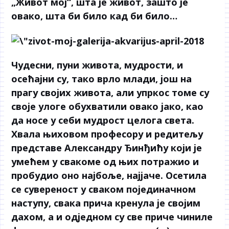
„Живот мој“, шта је живот, зашто је
овако, шта би било кад би било…
Чудесни, пуни живота, мудрости, и
осећајни су, тако врло млади, још на
прагу својих живота, али упркос томе су
своје улоге обухватили овако јако, као
да носе у себи мудрост целога света.
Хвала њиховом професору и редитељу
представе Александру Ђинђићу који је
умећем у свакоме од њих потражио и
пробудио оно најбоље, најјаче. Осетила
се сувереност у сваком појединачном
наступу, свака прича кренула је својим
дахом, а и одједном су све приче чиниле