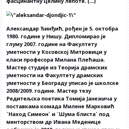
фасцинантну целину лепоте. (…)
Александар Ђинђић
, рођен је 5. октобра
1980. године у Нишу. Дипломирао је
глуму 2007. године на Факултету
уметности у Косовској Митровици у
класи професора Милана Плећаша.
Мастер студије из Теорија драмских
уметности на Факултету драмских
уметности у Београду уписао је школске
2008/2009. године. Мастер тезу
Редитељска поетика Томија Јанежича у
поставкама комада Милене Марковић
`Наход Симеон` и `Шума блиста` под
менторством др Ивана Меденице