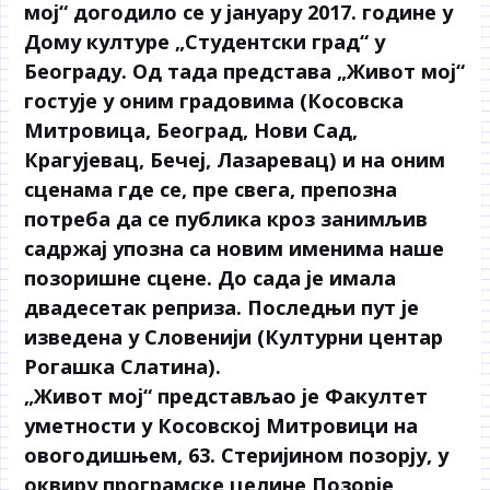
мој“ догодило се у јануару 2017. године у
Дому културе „Студентски град“ у
Београду. Од тада представа „Живот мој“
гостује у оним градовима (Косовска
Митровица, Београд, Нови Сад,
Крагујевац, Бечеј, Лазаревац) и на оним
сценама где се, пре свега, препозна
потреба да се публика кроз занимљив
садржај упозна са новим именима наше
позоришне сцене. До сада је имала
двадесетак реприза. Последњи пут је
изведена у Словенији (Културни центар
Рогашка Слатина).
„Живот мој“ представљао је Факултет
уметности у Косовској Митровици на
овогодишњем, 63. Стеријином позорју, у
оквиру програмске целине Позорје