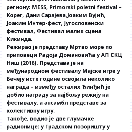
региону: МЕSS, Primorski poletni festival –
Koper, Дани Сарајева,Јоаким Вујић,
Јоаким Интер-фест, Југословенски
фестивал, Фестивал малих сцена
Кикинда.
Режирао је представу Мртво море по
приповеци Радоја Домановића у АП СКЦ
Ниш (2016). Представа је на
међународном фестивалу Мајске игре у
Бечеју исте године освојила неколико
награда – између осталих Ђинђић је
добио награду за најбољу режију на
фестивалу, а ансамбл представе за
колективну игру.
Такође, водио је две глумачке
радионице: у Градском позоришту у