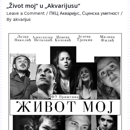
„Život moj“ u „Akvarijusu“
Leave a Comment
/
ПКЦ Акваријус
,
Сценска уметност
/
By
akvarijus