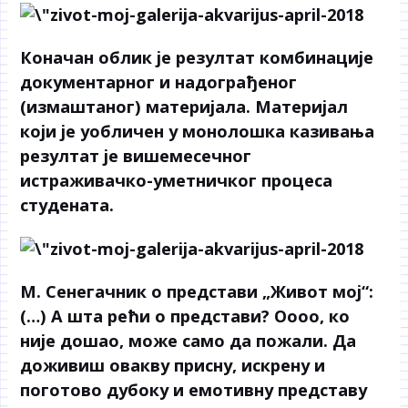
Коначан облик је резултат комбинације
документарног и надограђеног
(измаштаног) материјала. Материјал
који је уобличен у монолошка казивања
резултат је вишемесечног
истраживачко-уметничког процеса
студената.
М. Сенегачник о представи „Живот мој“:
(…) А шта рећи о представи? Оооо, ко
није дошао, може само да пожали. Да
доживиш овакву присну, искрену и
поготово дубоку и емотивну представу