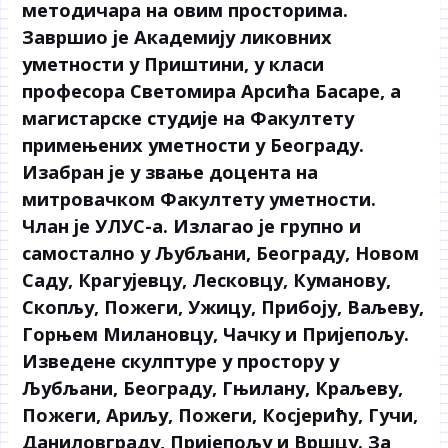
методичара на овим просторима.
Завршио је Академију ликовних
уметности у Приштини, у класи
професора Светомира Арсића Басаре, а
магистарске студије на Факултету
примењених уметности у Београду.
Изабран је у звање доцента на
митровачком Факултету уметности.
Члан је УЛУС-а. Излагао је групно и
самостално у Љубљани, Београду, Новом
Саду, Крагујевцу, Лесковцу, Куманову,
Скопљу, Пожеги, Ужицу, Прибоју, Ваљеву,
Горњем Милановцу, Чачку и Пријепољу.
Изведене скулптуре у простору у
Љубљани, Београду, Гњилану, Краљеву,
Пожеги, Ариљу, Пожеги, Косјерићу, Гучи,
Даниловграду, Пријепољу и Вршцу. За