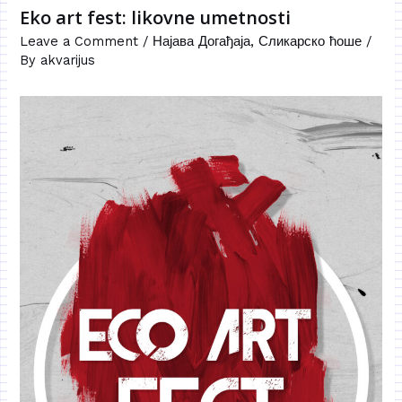
Eko art fest: likovne umetnosti
Leave a Comment
/
Најава Догађаја
,
Сликарско ћоше
/
By
akvarijus