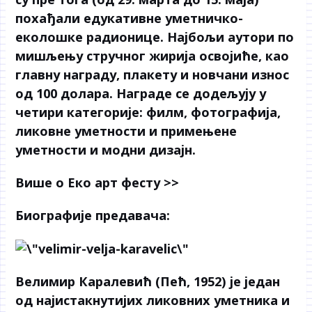
похађали едукативне уметничко-
еколошке радионице. Најбољи аутори по
мишљењу стручног жирија освојиће, као
главну награду, плакету и новчани износ
од 100 долара. Награде се додељују у
четири категорије: филм, фотографија,
ликовне уметности и примењене
уметности и модни дизајн.
Више о Еко арт фесту >>
Биографије предавача:
Велимир Каралевић
(Пећ, 1952) је један
од најистакнутијих ликовних уметника и