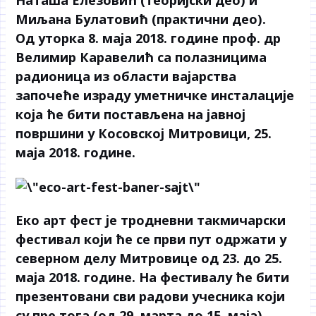
Миљана Булатовић (практични део).
Од уторка 8. маја 2018. године проф. др
Велимир Каравелић са полазницима
радионица из области вајарства
започеће израду уметничке инсталације
која ће бити постављена на јавној
површини у Косовској Митровици, 25.
маја 2018. године.
Еко арт фест је тродневни такмичарски
фестивал који ће се први пут одржати у
северном делу Митровице од 23. до 25.
маја 2018. године. На фестивалу ће бити
презентовани сви радови учесника који
су пре тога (од 29. марта до 15. маја)