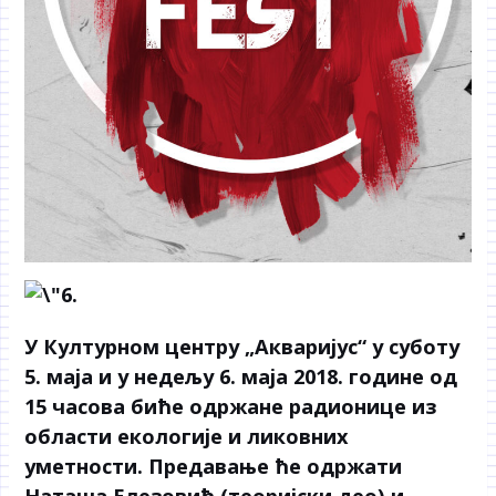
У Културном центру „Акваријус“ у суботу
5. маја и у недељу 6. маја 2018. године од
15 часова биће одржане радионице из
области екологије и ликовних
уметности. Предавање ће одржати
Наташа Елезовић (теоријски део) и