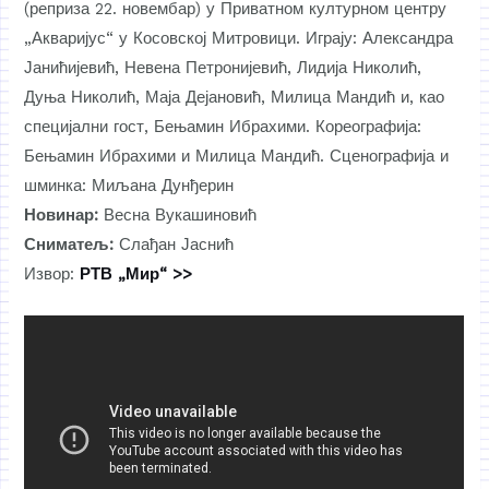
(реприза 22. новембар) у Приватном културном центру
„Акваријус“ у Косовској Митровици. Играју: Александра
Јанићијевић, Невена Петронијевић, Лидија Николић,
Дуња Николић, Маја Дејановић, Милица Мандић и, као
специјални гост, Бењамин Ибрахими. Кореографија:
Бењамин Ибрахими и Милица Мандић. Сценографија и
шминка: Миљана Дунђерин
Новинар:
Весна Вукашиновић
Сниматељ:
Слађан Јаснић
Извор:
РТВ „Мир“ >>