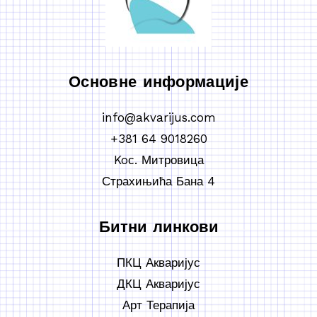
Основне информације
info@akvarijus.com
+381 64 9018260
Koс. Митровица
Страхињића Бана 4
Битни линкови
ПКЦ Акваријус
ДКЦ Акваријус
Арт Терапија