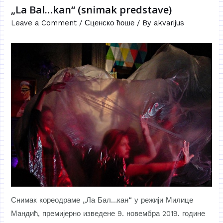
„La Bal…kan“ (snimak predstave)
Leave a Comment
/
Сценско ћоше
/ By
akvarijus
Снимак кореодраме „Ла Бал…кан“ у режији Милице
Мандић, премијерно изведене 9. новембра 2019. године