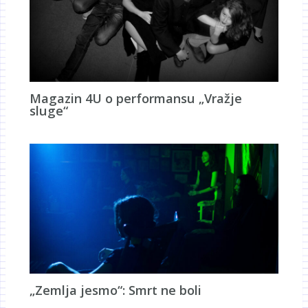
Magazin 4U o performansu „Vražje
sluge“
„Zemlja jesmo“: Smrt ne boli