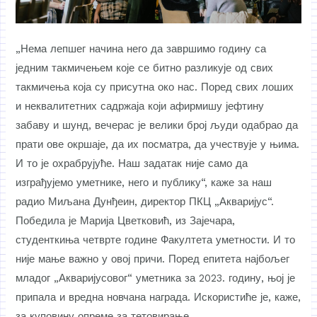
„Нема лепшег начина него да завршимо годину са
једним такмичењем које се битно разликује од свих
такмичења која су присутна око нас. Поред свих лоших
и неквалитетних садржаја који афирмишу јефтину
забаву и шунд, вечерас је велики број људи одабрао да
прати ове окршаје, да их посматра, да учествује у њима.
И то је охрабрујуће. Наш задатак није само да
изграђујемо уметнике, него и публику“, каже за наш
радио Миљана Дунђеин, директор ПКЦ „Акваријус“.
Победила је Марија Цветковић, из Зајечара,
студенткиња четврте године Факултета уметности. И то
није мање важно у овој причи. Поред епитета најбољег
младог „Акваријусовог“ уметника за 2023. годину, њој је
припала и вредна новчана награда. Искористиће је, каже,
за куповину опреме за тетовирање.