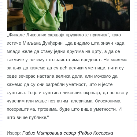
„Финале Ликовних окршаја пружило је прилику“, како
истиче Миљана Дунђерин, „да видимо шта значи када
млади желе да стану једни другима на црту, а да се
такмиче у нечему што заиста има вредност. Не можемо
за њих да кажемо да су већ велики уметници, нити су
овде вечерас настала велика дела, али можемо да
кажемо да су они загребли уметност, што и јесте
суштина. То је и суштина ликовних окршаја, да поново у
чувеним или мање познатим галеријама, биоскопима,
позориштима, трговима, буде што више уметности. И
што више публике.“
Извор:
Радио Митровица север (Радио Косовска