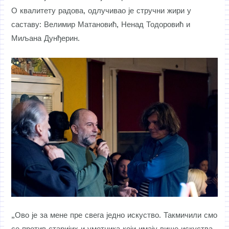
О квалитету радова, одлучивао је стручни жири у
саставу: Велимир Матановић, Ненад Тодоровић и
Миљана Дунђерин.
„Ово је за мене пре свега једно искуство. Такмичили смо