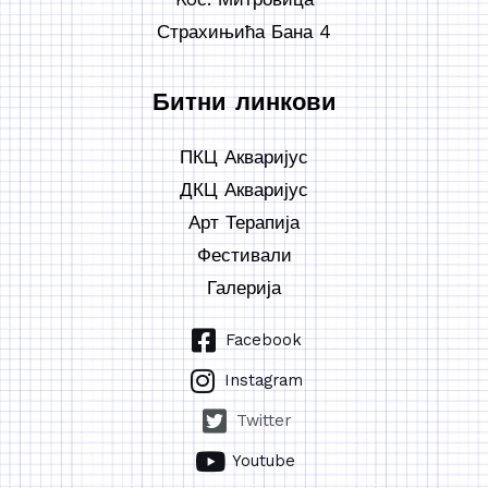
Страхињића Бана 4
Битни линкови
ПКЦ Акваријус
ДКЦ Акваријус
Арт Терапија
Фестивали
Галерија
Facebook
Instagram
Twitter
Youtube