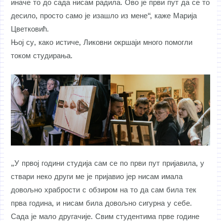
иначе то до сада нисам радила. Ово је први пут да се то
десило, просто само је изашло из мене“, каже Марија
Цветковић.
Њој су, како истиче, Ликовни окршаји много помогли
током студирања.
„У првој години студија сам се по први пут пријавила, у
ствари неко други ме је пријавио јер нисам имала
довољно храбрости с обзиром на то да сам била тек
прва година, и нисам била довољно сигурна у себе.
Сада је мало другачије. Свим студентима прве године