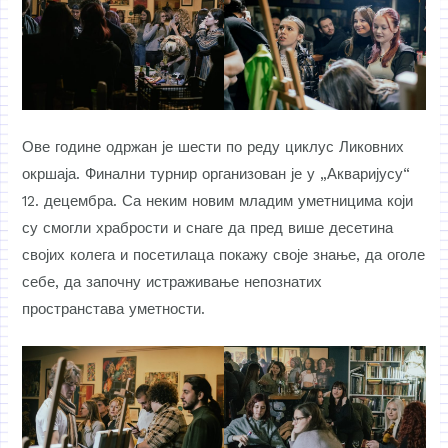
Ове године одржан је шести по реду циклус Ликовних
окршаја. Финални турнир организован је у „Акваријусу“
12. децембра. Са неким новим младим уметницима који
су смогли храбрости и снаге да пред више десетина
својих колега и посетилаца покажу своје знање, да оголе
себе, да започну истраживање непознатих
пространстава уметности.