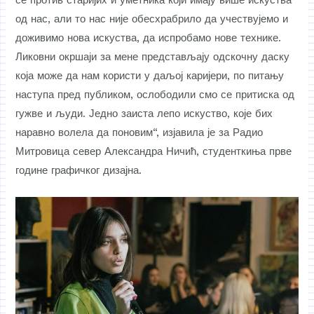
се против старијих и уметника који имају више искуства
од нас, али то нас није обесхрабрило да учествујемо и
доживимо нова искуства, да испробамо нове технике.
Ликовни окршаји за мене представљају одскочну даску
која може да нам користи у даљој каријери, по питању
наступа пред публиком, ослободили смо се притиска од
гужве и људи. Једно заиста лепо искуство, које бих
наравно волела да поновим“, изјавила је за Радио
Митровица север Александра Ничић, студенткиња прве
године графичког дизајна.