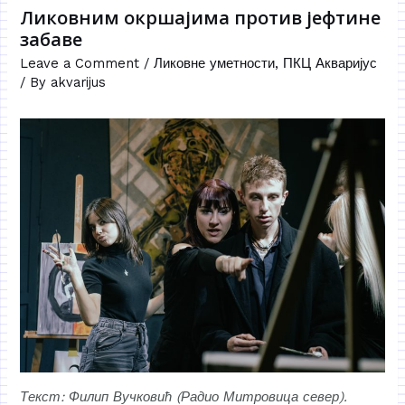
Ликовним окршајима против јефтине
забаве
Leave a Comment
/
Ликовне уметности
,
ПКЦ Акваријус
/ By
akvarijus
Текст: Филип Вучковић (Радио Митровица север).