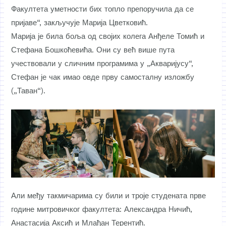
Факултета уметности бих топло препоручила да се
пријаве“, закључује Марија Цветковић.
Марија је била боља од својих колега Анђеле Томић и
Стефана Бошкоћевића. Они су већ више пута
учествовали у сличним програмима у „Акваријусу“,
Стефан је чак имао овде прву самосталну изложбу
(„Таван“).
Али међу такмичарима су били и троје студената прве
године митровичког факултета: Александра Ничић,
Анастасија Аксић и Млађан Терентић.