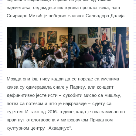
надметања, седамдесетих година прошлог века, наш
Спиридон Митић је победио славног Салвадора Далија.
Можда они још нису кадри да се пореде са именима
каква су одмеравала снаге у Паризу, али концепт
дефинитивно јесте исти – сукобити мисао са мишљу,
потез са потезом и што је најкрвавије – сујету са
сујетом. И тако од 2016. године, када је ова замисао по
први пут отелотворена у митровачком Приватном
културном центру „Акваријус“.