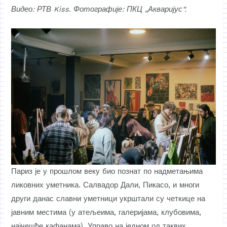
Видео: РТВ Kiss. Фотографије: ПКЦ „Акваријус“.
Париз је у прошлом веку био познат по надметањима
ликовних уметника. Салвадор Дали, Пикасо, и многи
други данас славни уметници укрштали су четкице на
јавним местима (у атељеима, галеријама, клубовима,
најчешће кафанама). Управо на једном од таквих