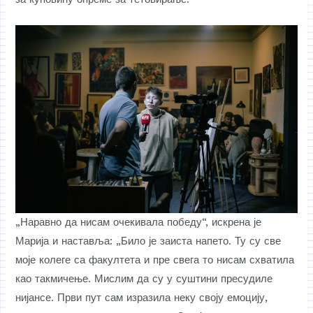
„Наравно да нисам очекивала победу“, искрена је
Марија и наставља: „Било је заиста напето. Ту су све
моје колеге са факултета и пре свега то нисам схватила
као такмичење. Мислим да су у суштини пресудиле
нијансе. Први пут сам изразила неку своју емоцију,