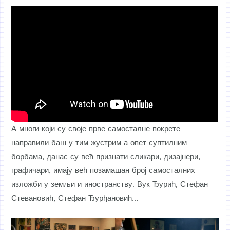
А многи који су своје прве самосталне покрете
направили баш у тим жустрим а опет суптилним
борбама, данас су већ признати сликари, дизајнери,
графичари, имају већ позамашан број самосталних
изложби у земљи и иностранству. Вук Ђурић, Стефан
Стевановић, Стефан Ђурђановић…