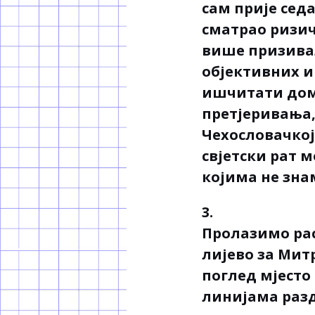
сам прије седа
сматрао ризич
више призивал
објективних и
ишчитати доми
претјеривања, 
Чехословачкој 
свјетски рат 
којима не зна
3.
Пролазимо раск
лијево за Мит
поглед мјесто
линијама раздв