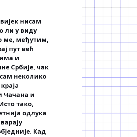
увијек нисам
о ли у виду
о ме, међутим,
ај пут већ
љима и
лне Србије, чак
 сам неколико
 краја
и Чачана и
Исто тако,
етнија одлука
оварају
збједније. Кад