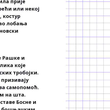
ила прије
срећи или некој
, костур
као лобања
иновски
е Рашке и
олика које
ских тробојки.
е призивају
 за самопомоћ.
им на шта.
аставе Босне и
им бошњачким