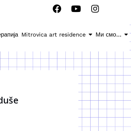
ерапија
Mitrovica art residence
Ми смо…
 duše