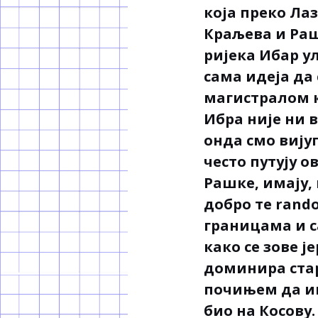
која преко Ла
Краљева и Раш
ријека Ибар у
сама идеја да
магистралом к
Ибра није ни 
онда смо вију
често путују 
Рашке, имају, 
добро те rando
границама и с
како се зове ј
доминира стар
почињем да иш
био на Косову.