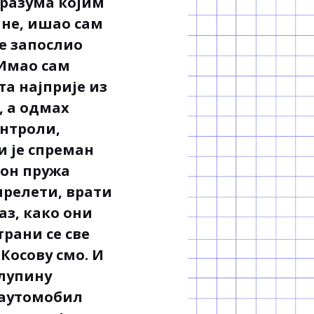
разума којим
ане, ишао сам
се запослио
 Имао сам
та најприје из
, а одмах
онтроли,
и је спреман
 он пружа
прелети, врати
аз, како они
трани се све
 Косову смо. И
олупину
, аутомобил