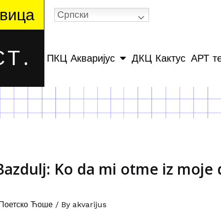
вица
Српски
Т.
ПКЦ Акваријус
ДКЦ Кактус
АРТ т
zdulj: Ko da mi otme iz moje
Поетско Ћоше
/ By
akvarijus