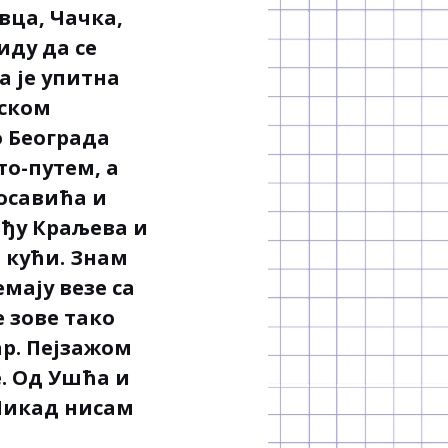
вца, Чачка,
иду да се
а је упитна
рском
о Београда
то-путем, а
посавића и
еђу Краљева и
и кући. Знам
мају везе са
 зове тако
ар. Пејзажом
е. Од Ушћа и
Никад нисам