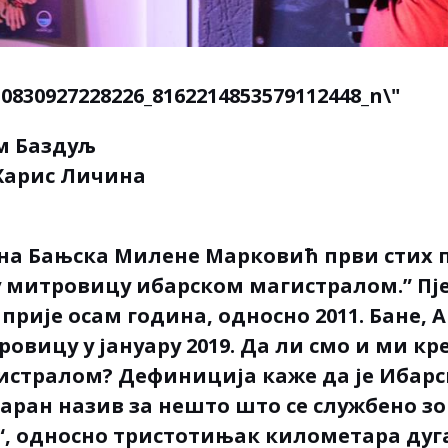
м Баздуљ
Харис Личина
на Бањска Милене Марковић први стих п
у митровицу ибарском магистралом.” Пје
прије осам година, односно 2011. Бане, А
овицу у јануару 2019. Да ли смо и ми кр
стралом? Дефиниција каже да је Ибарс
аран назив за нешто што се службено з
2“, односно тристотињак километара дуг