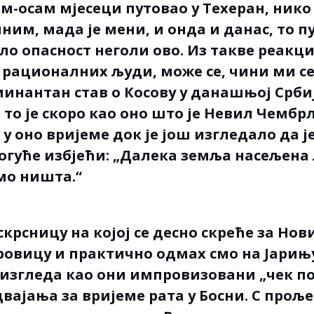
м-осам мјесеци путовао у Техеран, нико 
ним, мада је мени, и онда и данас, то 
о опасност неголи ово. Из такве реакци
 рационалних људи, може се, чини ми се
нантан став о Косову у данашњој Србиј
то је скоро као оно што је Невил Чембр
у оно вријеме док је још изгледало да ј
могуће избјећи: „Далека земља насељена
мо ништа.“
рсницу на којој се десно скреће за Нови
ровицу и практично одмах смо на Јарињу
 изгледа као они импровизовани „чек п
ајања за вријеме рата у Босни. С проље