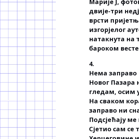
Марије Ј, фото
двије-три недј
врсти пријетњ
изгорјелог ау
натакнута на 
бароком весте
4.
Нема заправо 
Новог Пазара н
гледам, осим у
На сваком кора
заправо ни сн
Подсјећају ме 
Сјетио сам се 
Херцеговине 