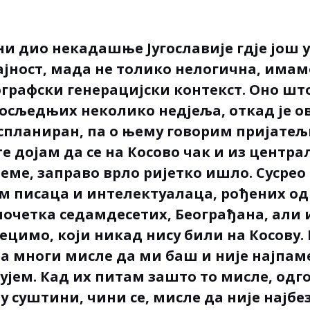
ини дио некадашње Југославије гдје још 
чајност, мада не толико нелогична, имам
ографски генерацијски контекст. Оно шт
посљедњих неколико недјеља, откад је ов
спланиран, па о њему говорим пријате
е дојам да се на Косово чак и из центра
јеме, заправо врло ријетко ишло. Сусрео
м писаца и интелектуалаца, рођених од
почетка седамдесетих, Београђана, али 
ецимо, који никад нису били на Косову. 
а многи мисле да ми баш и није најпам
тујем. Кад их питам зашто то мисле, одг
у суштини, чини се, мисле да није најбе