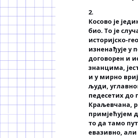
2.
Косово је јед
био. То је слу
историјско-ге
изненађује у 
договорен и и
знанцима, јест
и у мирно ври
људи, углавно
педесетих до 
Краљевчана, р
примјећујем д
то да тамо пу
евазивно, али 