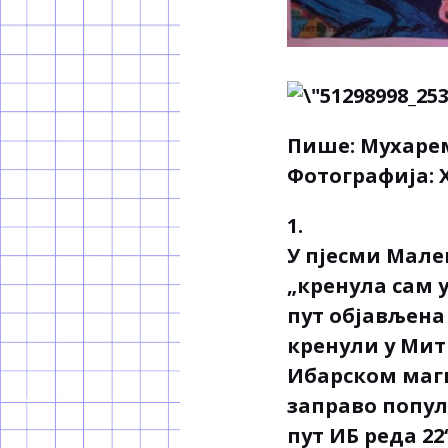
Пише: Мухаре
Фотографија: 
1.
У пјесми Мале
„кренула сам 
пут објављена 
кренули у Митр
Ибарском маги
заправо попул
пут ИБ реда 2