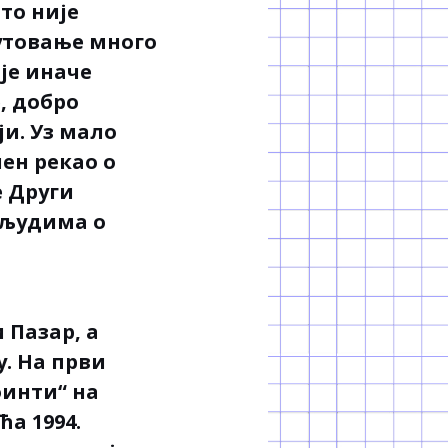
то није
путовање много
је иначе
, добро
и. Уз мало
лен рекао о
е Други
 људима о
 Пазар, а
. На први
оинти“ на
ћа 1994.