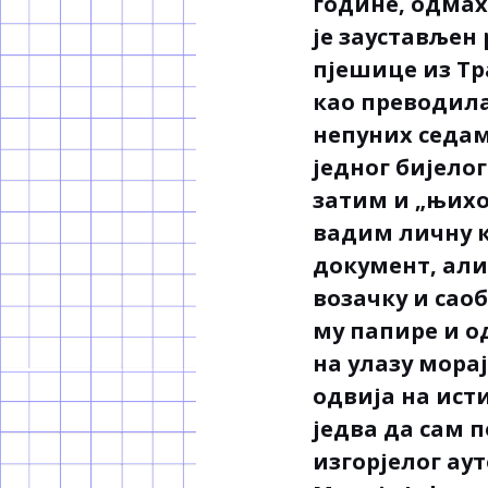
године, одма
је заустављен
пјешице из Тр
као преводил
непуних седамн
једног бијело
затим и „њихо
вадим личну ка
документ, али
возачку и сао
му папире и о
на улазу морај
одвија на исти
једва да сам п
изгорјелог аут