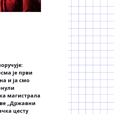
оручује:
сма је први
на и ја смо
енули
ка магистрала
ове „Државни
ачка цесту