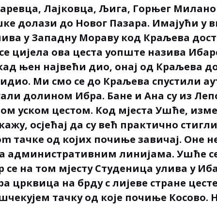
заревца, Лајковца, Љига, Горњег Милано
ке долази до Новог Пазара. Имајући у в
лива у Западну Мораву код Краљева дост
 се цијела ова цеста уопште назива Иба
ад њен највећи дио, онај од Краљева д
видио. Ми смо се до Краљева спустили ау
гали долином Ибра. Бане и Ана су из Ле
овом уском цестом. Код мјеста Ушће, изм
кажу, осјећај да су већ практично стигл
m тачке од којих почиње завичај. Оне не
а административним линијама. Ушће се
ер се на том мјесту Студеница улива у Иб
а црквица на брду с лијеве стране цест
чекујем тачку од које почиње Косово. 