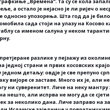
графкиње „Времена“. Та су се кола запал
еље, а остало је нејасно је ли ријеч о не
е односно упозорења. Шта год да је било
томобила сада стоји на улазу на Косово 
таблу са именом салуна у неком тарант
рну.
претјеране разлике у пејзажу из околин
а једној страни и првих косовских крај
 једном детаљу: овдје је све препуно срп
ку вијоре се заставе. Много их је, али н
агу ни суверенитет. Личе на неку мантру
на нешто, али испрва не могу да се сјет
тек за неколико дана. Личе заправо на з
или Исламске заједнице у повратничк