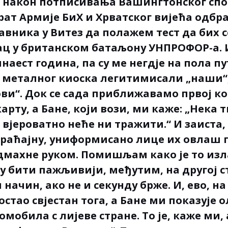
х након потписивања Вашингтонског спо
 рат Армије БиХ и Хрватског вијећа одбр
авника у Витез да полажем тест да бих 
ац у британском батаљону УНПРОФОР-а.
аест година, па су ме негдје на пола пу
г металног киоска легитимисали „наши“
ви“. Док се сада приближавамо првој к
рту, а Бане, који вози, ми каже: „Нека т
 вјероватно неће ни тражити.“ И заиста,
браћајну, униформисано лице их овлаш 
дмахне руком. Помишљам како је то изл
у бити пажљивији, међутим, на другој с
 начин, ако не и секунду брже. И, ево, на
остао свјестан тога, а Бане ми показује 
омобила с лијеве стране. То је, каже ми