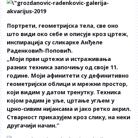
Портрети, геометријска тела, све оно
што види око себе и описује кроз цртеж,
инспирација су сликарке Анђеле
Раденковић-Поповић.
„Моји први цртежи и истраживања
разних техника започињу од своје 11.
године. Моји афинитети су дефинитивно
геометријски облици и мрежни простор,
који видим у датом тренутку. Техника
којом радим је уље, цртање угљем у
црно-сивим нијансама и јако ретко акрил.
Стварност приказујем кроз слику, на неки
другачији начин.“