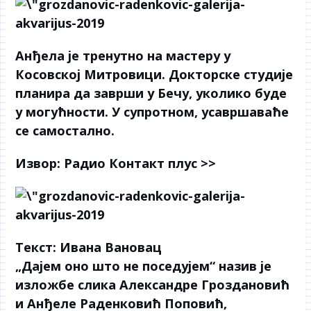
Анђела је тренутно на мастеру у
Косовској Митровици. Докторске студије
планира да заврши у Бечу, уколико буде
у могућности. У супротном, усавршаваће
се самостално.
Извор:
Радио Контакт плус >>
Текст: Ивана Вановац
„Дајем оно што не поседујем“ назив је
изложбе слика Александре Гроздановић
и Анђеле Раденковић Поповић,