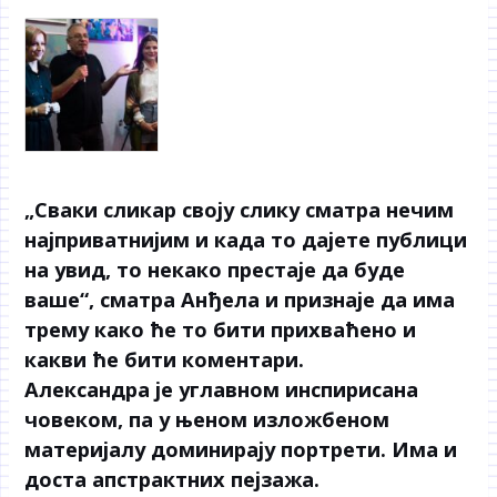
„Сваки сликар своју слику сматра нечим
најприватнијим и када то дајете публици
на увид, то некако престаје да буде
ваше“, сматра Анђела и признаје да има
трему како ће то бити прихваћено и
какви ће бити коментари.
Александра је углавном инспирисана
човеком, па у њеном изложбеном
материјалу доминирају портрети. Има и
доста апстрактних пејзажа.