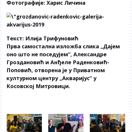
Фотографије: Харис Личина
Текст: Илија Трифуновић
Прва самостална изложба слика „Дајем
оно што не поседујем“, Александре
Гроздановић и Анђеле Раденковић-
Поповић, отворена је у Приватном
културном центру „Акваријус“ у
Косовској Митровици.