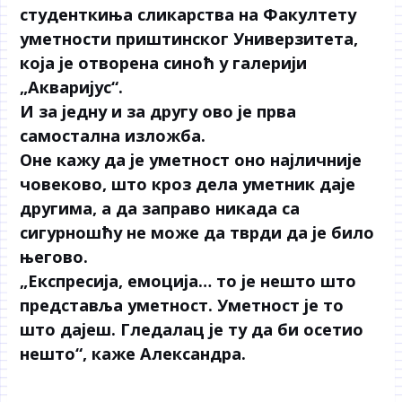
студенткиња сликарства на Факултету
уметности приштинског Универзитета,
која је отворена синоћ у галерији
„Акваријус“.
И за једну и за другу ово је прва
самостална изложба.
Оне кажу да је уметност оно најличније
човеково, што кроз дела уметник даје
другима, а да заправо никада са
сигурношћу не може да тврди да је било
његово.
„Експресија, емоција… то је нешто што
представља уметност. Уметност је то
што дајеш. Гледалац је ту да би осетио
нешто“, каже Александра.