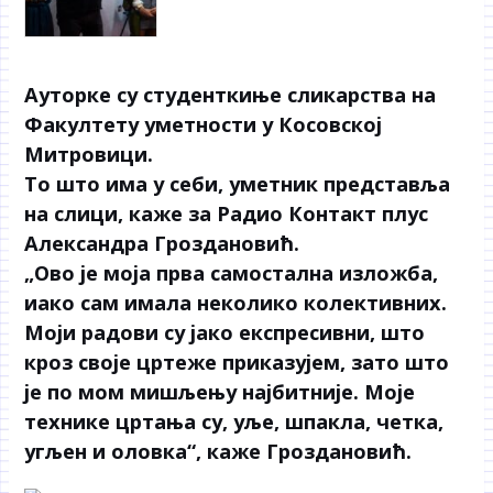
Ауторке су студенткиње сликарства на
Факултету уметности у Косовској
Митровици.
То што има у себи, уметник представља
на слици, каже за Радио Контакт плус
Александра Гроздановић.
„Ово је моја прва самостална изложба,
иако сам имала неколико колективних.
Моји радови су јако експресивни, што
кроз своје цртеже приказујем, зато што
је по мом мишљењу најбитније. Моје
технике цртања су, уље, шпакла, четка,
угљен и оловка“, каже Гроздановић.