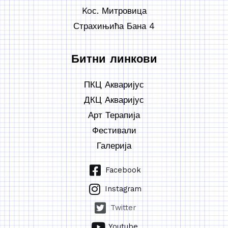
Koс. Митровица
Страхињића Бана 4
Битни линкови
ПКЦ Акваријус
ДКЦ Акваријус
Арт Терапија
Фестивали
Галерија
Facebook
Instagram
Twitter
Youtube