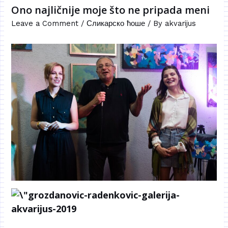
Ono najličnije moje što ne pripada meni
Leave a Comment
/
Сликарско ћоше
/ By
akvarijus