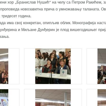
ни хор „Бранислав Нушић“ на челу са Петром Ракићем, з
 проповеда новозаветна прича о умножавању таланата. Ов
х тридесет година.
сада има свој конкретан, опипљив облик. Монографија нас
Дунђерина и Миљане Дунђерин је плод вишегодишњег приј
вања.