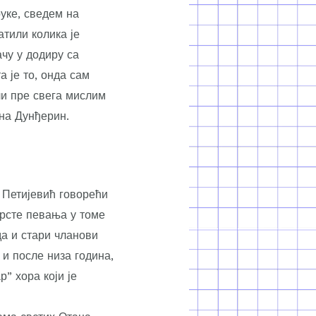
руке, сведем на
атили колика је
чу у додиру са
 је то, онда сам
ли пре свега мислим
ана Дунђерин.
 Петијевић говорећи
врсте певања у томе
да и стари чланови
и после низа година,
р” хора који је