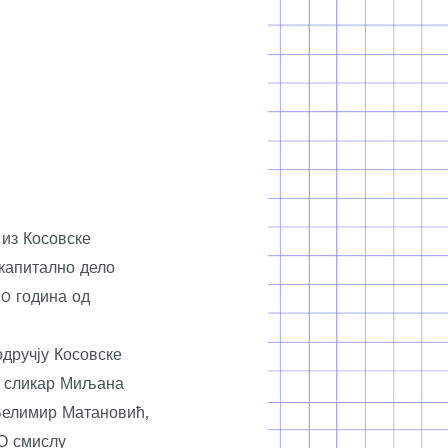
из Косовске
 капитално дело
90 година од
одручју Косовске
и сликар Миљана
Велимир Матановић,
 О смислу