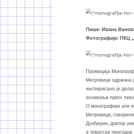
Пише: Ивана Ванов
Фотографије: ПКЦ „
Промоција Монографи
Митровице одржана ј
инспирисано је дола
оснивања првог пева
О монографији али и 
Митровице, говорил
Дунђерин, доктор ум
а тематски пригодне