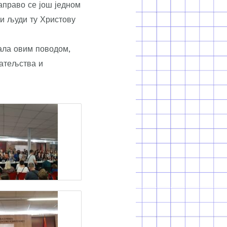
аправо се још једном
и људи ту Христову
тала овим поводом,
атељства и