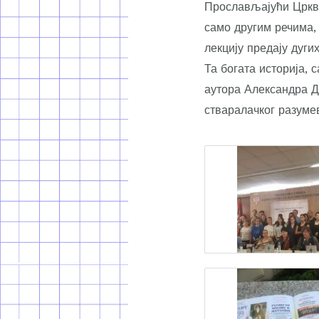
Прослављајући Цркве
само другим речима,
лекцију предају дуги
Та богата историја, 
аутора Александра 
стваралачког разуме