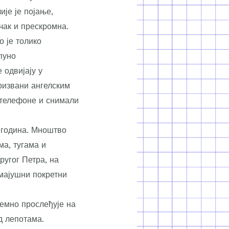
ије је појање,
чак и прескромна.
о је толико
пуно
 одвијају у
ризвани ангелским
 телефоне и снимали
 година. Мноштво
ма, тугама и
ругог Петра, на
 мајушни покретни
ремно прослеђује на
д лепотама.