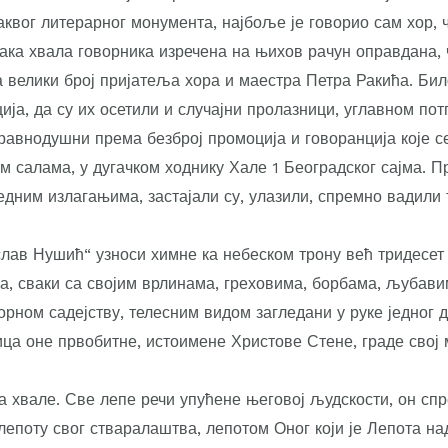
аквог литерарног монумента, најбоље је говорио сам хор, ч
вака хвала говорника изречена на њихов рачун оправдана, 
 велики број пријатеља хора и маестра Петра Ракића. Бил
ја, да су их осетили и случајни пролазници, углавном пот
авнодушни према безброј промоција и говоранција које се
м салама, у дугачком ходнику Хале 1 Београдског сајма. П
едним излагањима, застајали су, улазили, спремно вадили
лав Нушић“ узноси химне ка небеском трону већ тридесет
а, сваки са својим врлинама, греховима, борбама, љубави
орном садејству, телесним видом загледани у руке једног д
тица оне првобитне, истоимене Христове Стене, граде свој
а хвале. Све лепе речи упућене његовој људскости, он сп
лепоту свог стваралаштва, лепотом Оног који је Лепота на