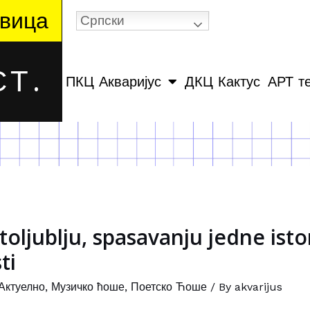
вица
Српски
Т.
ПКЦ Акваријус
ДКЦ Кактус
АРТ т
toljublju, spasavanju jedne istori
ti
Актуелно
,
Музичко ћоше
,
Поетско Ћоше
/ By
akvarijus