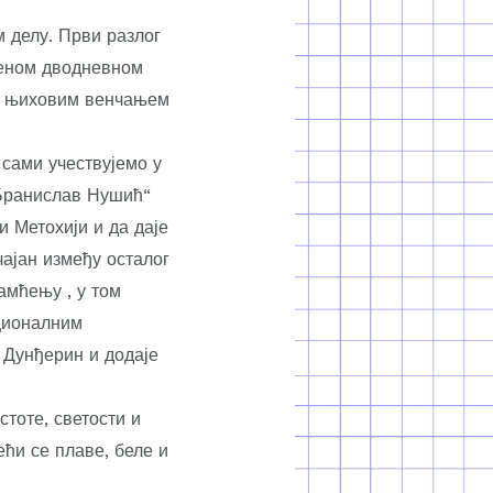
м делу. Први разлог
беном дводневном
са њиховим венчањем
 сами учествујемо у
„Бранислав Нушић“
и Метохији и да даје
чајан између осталог
амћењу , у том
ационалним
 Дунђерин и додаје
тоте, светости и
ећи се плаве, беле и