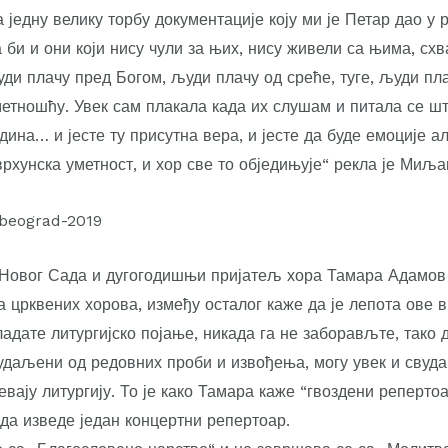
 једну велику торбу документације коју ми је Петар дао у 
би и они који нису чули за њих, нису живели са њима, схв
ди плачу пред Богом, људи плачу од среће, туге, људи пла
етношћу. Увек сам плакала када их слушам и питала се шта
дина… и јесте ту присутна вера, и јесте да буде емоције а
врхунска уметност, и хор све то обједињује“ рекла је Миљ
 Новог Сада и дугогодишњи пријатељ хора Тамара Адамов
 црквених хорова, између осталог каже да је лепота ове 
адате литургијско појање, никада га не заборављте, тако 
удаљени од редовних проби и извођења, могу увек и свуда 
евају литургију. То је како Тамара каже “гвоздени репертоа
да изведе један концертни репертоар.