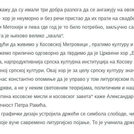
ажу да су имали три добра разлога да се ангажују на ово
– хор је неуморно и без речи пристао да их прати на свад
и Метохији и пева где год је то било потребно, закључно 
а је њихово велико „хвала“.
дући да живимо у Косовској Митровици , пратимо културу и
емо прилично одговорно да тврдимо да је Црквени хор 
ја, најпродуктивнија српска културна институција на Косову 
ној српској култури. Овај хор је за целу српску културу зна
 нас константно опомиње да је управо у том литургијском п
цркви, а не у неким световним теоријама, политичким и н
штина косовске мисли и косовског завета“ каже Александар
ичност Петра Ракића.
графички дизајн устројила држећи се симбола слободе, чис
које вуче савремено литургијско појање. То је учинила држ