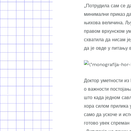
„Потрудила сам се да
минимални приказ да 
њихова величина. Љу
правом врхунском ум
схватила да нисам је
да је овде у питању 
Доктор уметности из
о важности постојања
што када једном савл
хора силом прилика 
само да ускоче и исп
готово увек спреман 