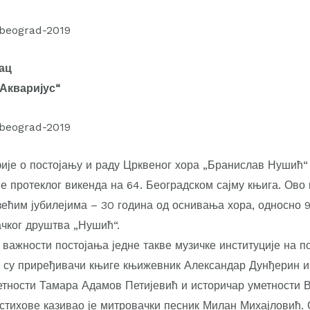
ац
Акваријус“
је о постојању и раду Црквеног хора „Бранислав Нушић“ 
е протеклог викенда на 64. Београдском сајму књига. Ово
зећим јубилејима – 30 година од оснивања хора, односно 
чког друштва „Нушић“.
важности постојања једне такве музичке институције на п
и су приређивачи књиге књижевник Александар Дунђерин 
етности Тамара Адамов Петијевић и историчар уметности 
 стихове казивао је митровачки песник Милан Михајловић.