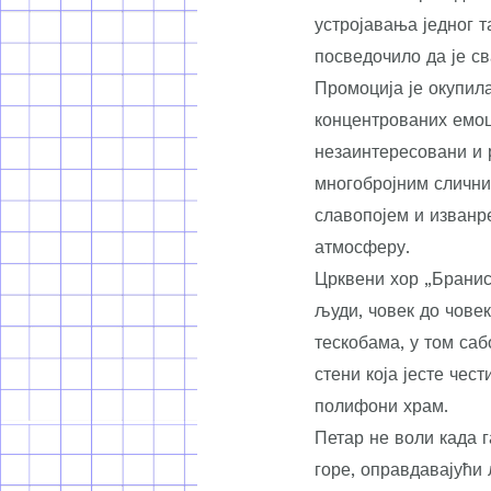
устројавања једног т
посведочило да је с
Промоција је окупила
концентрованих емоци
незаинтересовани и р
многобројним слични
славопојем и изванр
атмосферу.
Црквени хор „Бранис
људи, човек до човек
тескобама, у том саб
стени која јесте чес
полифони храм.
Петар не воли када г
горе, оправдавајући 