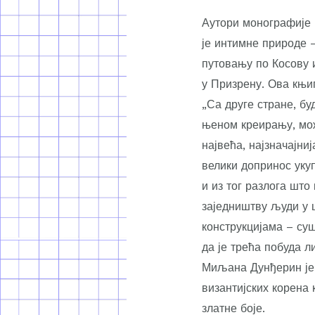
Аутори монографије к
је интимне природе 
путовању по Косову 
у Призрену. Ова књиг
„Са друге стране, бу
њеном креирању, мож
највећа, најзначајни
велики допринос укуп
и из тог разлога што
заједништву људи у 
конструкцијама – су
да је трећа побуда л
Миљана Дунђерин је 
византијских корена 
златне боје.