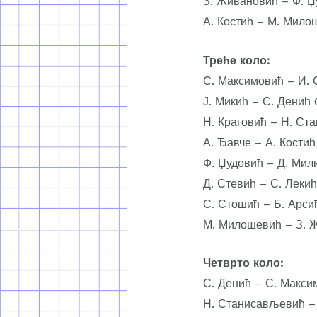
З. Живановић – Ф. Џ
А. Костић – М. Мило
Треће коло:
С. Максимовић – И. 
Ј. Микић – С. Денић 
Н. Краговић – Н. Ст
А. Ђавче – А. Костић
Ф. Џудовић – Д. Мили
Д. Стевић – С. Лекић
С. Стошић – Б. Арсић
М. Милошевић – З. Ж
Четврто коло:
С. Денић – С. Макс
Н. Станисављевић –