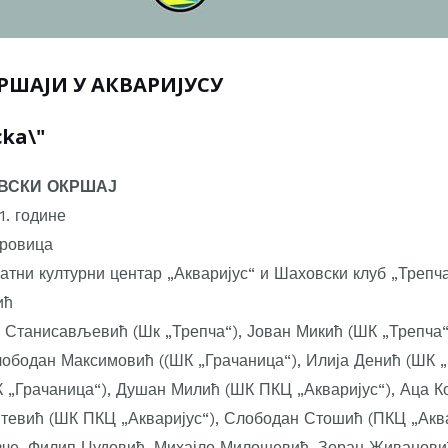
ШАЈИ У АКВАРИЈУСУ
ВСКИ ОКРШАЈ
1. године
ровица
тни културни центар „Акваријус“ и Шаховски клуб „Трепч
ић
Станисављевић (Шк „Трепча“), Јован Микић (ШК „Трепча
лободан Максимовић ((ШК „Грачаница“), Илија Денић (ШК „
„Грачаница“), Душан Милић (ШК ПКЦ „Акваријус“), Аца К
 Стевић (ШК ПКЦ „Акваријус“), Слободан Стошић (ПКЦ „Акв
че, Филип Џудовић, Михајло Милошевић, Зоран Живановић