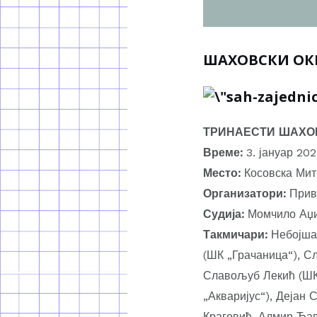
ШАХОВСКИ ОКР
ТРИНАЕСТИ ШАХО
Време:
3. јануар 202
Место:
Косовска Мит
Организатори:
Прива
Судија:
Момчило Аџ
Такмичари:
Небојша 
(ШК „Грачаница“), С
Славољуб Лекић (ШК 
„Акваријус“), Дејан
Краговић, Алмир Ђав