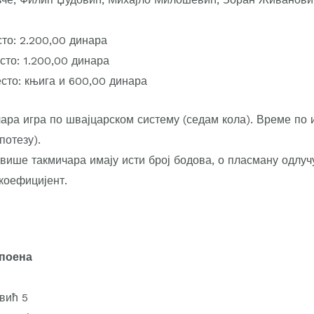
то: 2.200,00 динара
сто: 1.200,00 динара
есто: књига и 600,00 динара
ара игра по швајцарском систему (седам кола). Време по 
потезу).
 више такмичара имају исти број бодова, о пласману одлуч
коефицијент.
 поена
вић 5