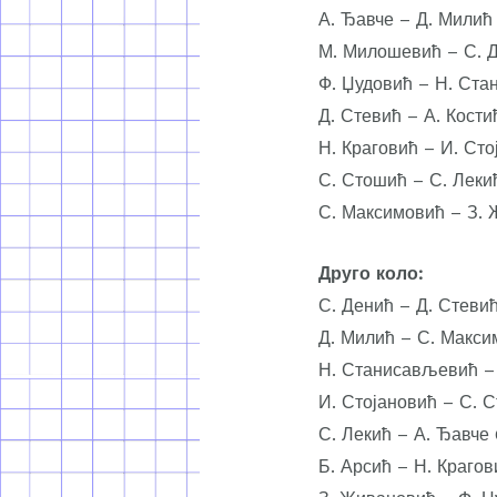
А. Ђавче – Д. Милић 
М. Милошевић – С. Д
Ф. Џудовић – Н. Ста
Д. Стевић – А. Костић
Н. Краговић – И. Сто
С. Стошић – С. Леки
С. Максимовић – З. 
Друго коло:
С. Денић – Д. Стевић
Д. Милић – С. Макси
Н. Станисављевић –
И. Стојановић – С. С
С. Лекић – А. Ђавче 
Б. Арсић – Н. Крагов