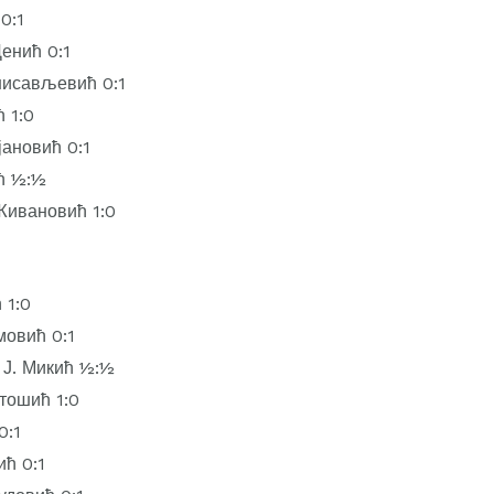
0:1
енић 0:1
нисављевић 0:1
 1:0
јановић 0:1
ћ ½:½
Живановић 1:0
 1:0
мовић 0:1
 Ј. Микић ½:½
тошић 1:0
0:1
ић 0:1