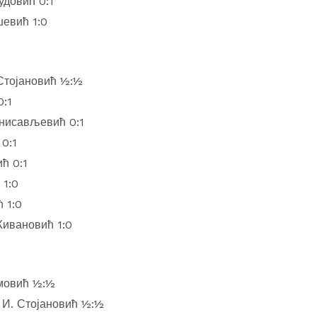
удовић 0:1
шевић 1:0
Стојановић ½:½
0:1
анисављевић 0:1
 0:1
ћ 0:1
 1:0
 1:0
ивановић 1:0
имовић ½:½
 И. Стојановић ½:½