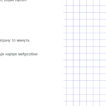
играчу 10 минута
ује најпре међусобни