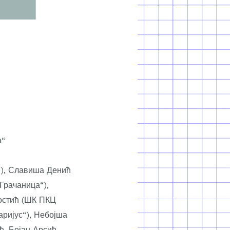
а“
“), Славиша Денић
Грачаница“),
остић (ШК ПКЦ
аријус“), Небојша
, Бојан Арсић.