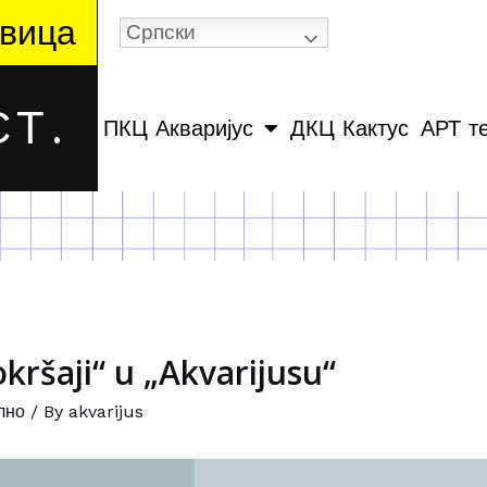
вица
Српски
Т.
ПКЦ Акваријус
ДКЦ Кактус
АРТ т
kršaji“ u „Akvarijusu“
лно
/ By
akvarijus