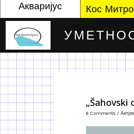
Акваријус
Кос Митро
УМЕТНОС
„Šahovski o
6 Comments
/
Актуе