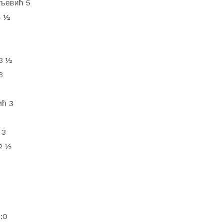
љевић 5
4 ½
3 ½
3
ић 3
 3
2 ½
:0