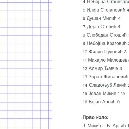
4 Небојша Станисав
5 Илија Стојановић 
6 Душан Милић 4
7 Дејан Стевић 4
8 Слободан Стошић 
9 Небојша Краговић 
10 Филип Џудовић 3
11 Михајло Милошев
12 Алмир Ђавче 3
13 Зоран Живановић
14 Славољуб Лекић 
15 Јован Микић 1 ½
16 Бојан Арсић 0
Прво коло:
Ј. Микић – Б. Арсић 1