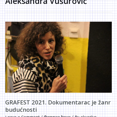
Aleksandra Vušurović
GRAFEST 2021. Dokumentarac je žanr
budućnosti
Leave a Comment
/
Филмско ћоше
/ By
akvarijus