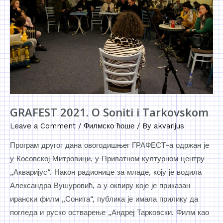
GRAFEST 2021. O Soniti i Tarkovskom
Leave a Comment
/
Филмско ћоше
/ By
akvarijus
Програм другог дана овогодишњег ГРАФЕСТ-а одржан је
у Косовској Митровици, у Приватном културном центру
„Акваријус“. Након радионице за младе, коју је водила
Александра Вушуровић, а у оквиру које је приказан
ирански филм „Сонита“, публика је имала прилику да
погледа и руско остварење „Андреј Тарковски. Филм као