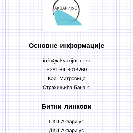
Основне информације
info@akvarijus.com
+381 64 9018260
Koс. Митровица
Страхињића Бана 4
Битни линкови
ПКЦ Акваријус
ДКЦ Акваријус