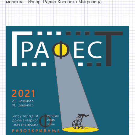
молитва“. Извор: Радио Косовска Митровица.