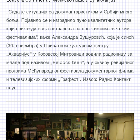
„Сада је ситуација са докумантаристиком у Србији много
боља. Појавило се и изградило пуно квалитетних аутора
који приказују своја остварења на престижним светским
фестивалима“, каже Александра Вушуровић, која је синоћ
(30. новембра) у Приватном културном центру
„Акваријус“ у Косовској Митровици водила радионицу за
младе под називом „Beldocs teen“, а у оквиру ревијалног
програма Међународног фестивала документарног филма
и телевизијских форми „Графест“. Извор: Радио Контакт
плус.