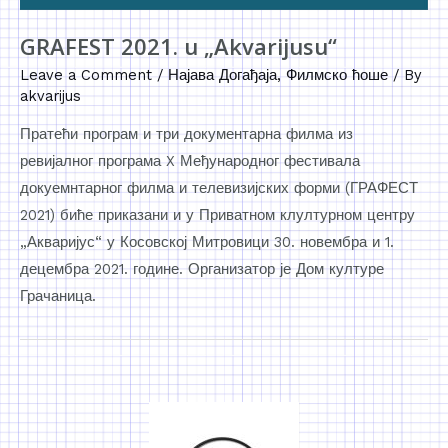
GRAFEST 2021. u „Akvarijusu“
Leave a Comment
/
Најава Догађаја
,
Филмско ћоше
/ By
akvarijus
Пратећи програм и три документарна филма из
ревијалног програма X Међународног фестивала
докуемнтарног филма и телевизијских форми (ГРАФЕСТ
2021) биће приказани и у Приватном клултурном центру
„Акваријус“ у Косовској Митровици 30. новембра и 1.
децембра 2021. године. Организатор је Дом културе
Грачаница.