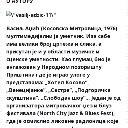
О АУТОРУ
Васиљ Аџић
(Косовска Митровица, 1976)
мултимедијални је уметник. Иза себе
има велики број цртежа и слика, а
присутан је и у области музичке и
сценске уметности. Као глумац био је
ангажован у Народном позоришту
Приштина где је играо улоге у
представама: „Хотел Косово“,
„Венецијанке“, „Сестре“, „Подгоричка
скупштина“, „Слободан шоу“… Један је од
организатора митровачког џез и блуз
фестивала (North City Jazz & Blues Fest),
где је осмислио ликовне радионице које