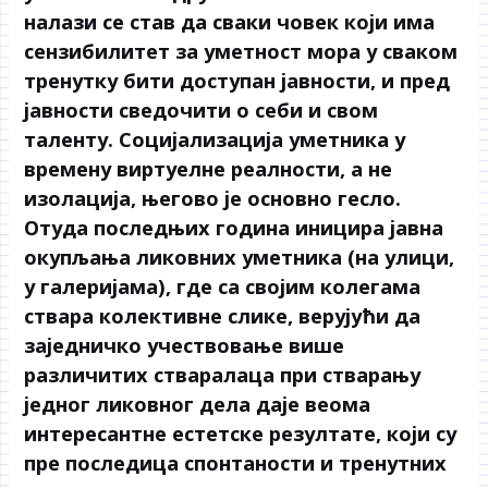
налази се став да сваки човек који има
сензибилитет за уметност мора у сваком
тренутку бити доступан јавности, и пред
јавности сведочити о себи и свом
таленту. Социјализација уметника у
времену виртуелне реалности, а не
изолација, његово је основно гесло.
Отуда последњих година иницира јавна
окупљања ликовних уметника (на улици,
у галеријама), где са својим колегама
ствара колективне слике, верујући да
заједничко учествовање више
различитих стваралаца при стварању
једног ликовног дела даје веома
интересантне естетске резултате, који су
пре последица спонтаности и тренутних