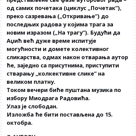
од самих почетака (циклус „Почетак“),
преко сазревања („Откривање“) до
последњих радова у којима трага за
новим изразом („На трагу“). Будући да
Аџић већ дуже време испитује
могућности и домете колективног
сликарства, одмах након отварања аутор
ће, заједно са присутнима, приступити
стварању „колкективне слике“ на
великом платну.
Током вечери биће пуштана музика по
избору Миодрага Радовића.
Улаз је слободан.
Изложба ће бити постављена до 15.
октобра.