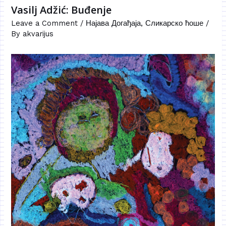
Vasilj Adžić: Buđenje
Leave a Comment
/
Најава Догађаја
,
Сликарско ћоше
/
By
akvarijus