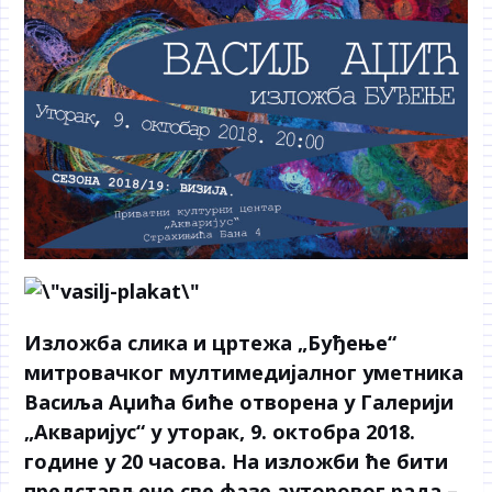
Изложба слика и цртежа „Буђење“
митровачког мултимедијалног уметника
Васиља Аџића биће отворена у Галерији
„Акваријус“ у уторак, 9. октобра 2018.
године у 20 часова. На изложби ће бити
представљене све фазе ауторовог рада –