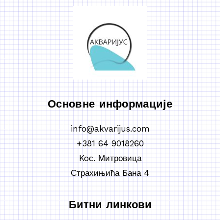
Основне информације
info@akvarijus.com
+381 64 9018260
Koс. Митровица
Страхињића Бана 4
Битни линкови