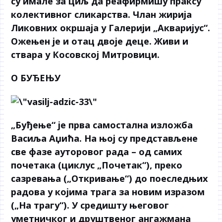
су имале за циљ да реафирмишу праксу
колективног сликарства. Члан жирија
Ликовних окршаја у Галерији „Акваријус“.
Ожењен је и отац двоје деце. Живи и
ствара у Косовској Митровици.
О БУЂЕЊУ
„Буђење“ је прва самостална изложба
Васиља Аџића. На њој су представљене
све фазе ауторовог рада – од самих
почетака (циклус „Почетак“), преко
сазревања („Откривање“) до поеследњих
радова у којима трага за новим изразом
(„На трагу“). У средишту његовог
уметничког и друштвеног ангажмана