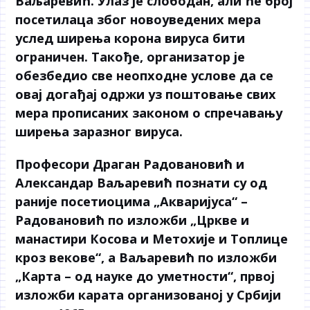
Ваљаревић. Улаз је слободан, али ће број
посетилаца због новоуведених мера
услед ширења корона вируса бити
ограничен. Такође, организатор је
обезбедио све неопходне услове да се
овај догађај одржи уз поштовање свих
мера прописаних законом о спречавању
ширења заразног вируса.
Професори Драган Радовановић и
Александар Ваљаревић познати су од
раније посетиоцима „Акваријуса“ –
Радовановић по изложби „Цркве и
манастири Косова и Метохије и Топлице
кроз векове“, а Ваљаревић по изложби
„Карта – од науке до уметности“, првој
изложби карата организованој у Србији