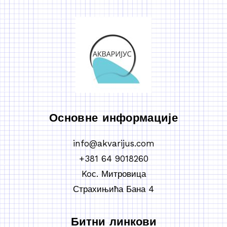
Основне информације
info@akvarijus.com
+381 64 9018260
Koс. Митровица
Страхињића Бана 4
Битни линкови