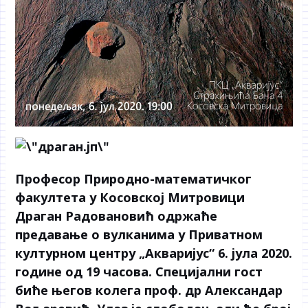
Професор Природно-математичког
факултета у Косовској Митровици
Драган Радовановић одржаће
предавање о вулканима у Приватном
културном центру „Акваријус“ 6. јула 2020.
године од 19 часова. Специјални гост
биће његов колега проф. др Александар