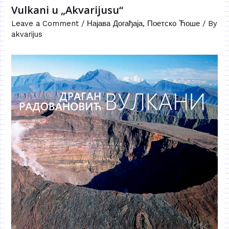
Vulkani u „Akvarijusu“
Leave a Comment
/
Најава Догађаја
,
Поетско Ћоше
/ By
akvarijus