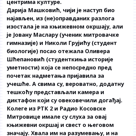
центрима културе.
Дарија Машковић, чији је наступ био
најављен, из (не)оправданих разлога
изостала је на књижевном окршају, али
је Јовану Маслару (ученик митровачке
гимназије) и Николи Грујићу (студент
биологије) посао отежала Оливера
Шћепановић (студенткиња историје
уметности) која се непосредно пред
почетак надметања пријавила за
учешће. А свима су, вероватно, додатну
тешкоћу представљали камера и
диктафон који су овековечили догађај.
Колеге из РТК 2 и Радио Косовске
Митровице имале су слуха за овај
књижевни окршај и свест о његовом
значају. Хвала им на разумевању, и на