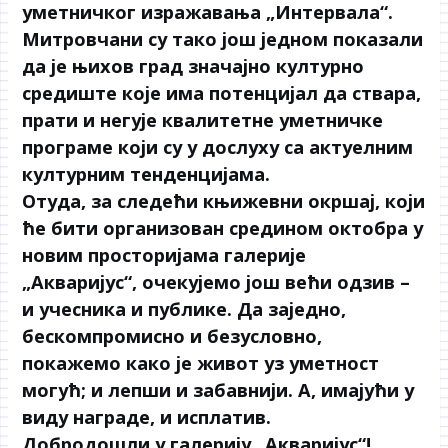
уметничког изражавања „Интервала“.
Митровчани су тако још једном показали
да је њихов град значајно културно
средиште које има потенцијал да ствара,
прати и негује квалитетне уметничке
програме који су у дослуху са актуелним
културним тенденцијама.
Отуда, за следећи књижевни окршај, који
ће бити организован средином октобра у
новим просторијама галерије
„Акваријус“, очекујемо још већи одзив –
и учесника и публике. Да заједно,
бескомпромисно и безусловно,
покажемо како је живот уз уметност
могућ; и лепши и забавнији. А, имајући у
виду награде, и исплатив.
Добродошли у галерију „Акваријус“!