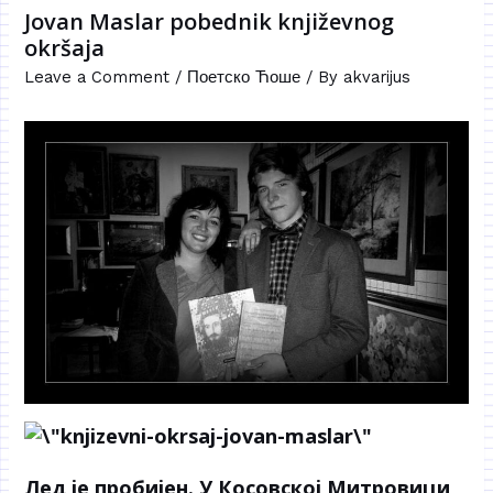
Jovan Maslar pobednik književnog
okršaja
Leave a Comment
/
Поетско Ћоше
/ By
akvarijus
Лед је пробијен. У Косовској Митровици