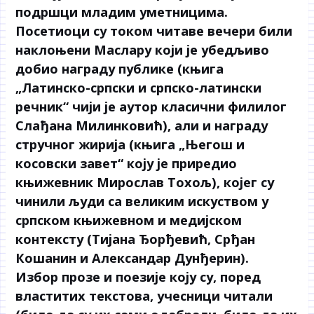
подршци младим уметницима.
Посетиоци су током читаве вечери били
наклоњени Маслару који је убедљиво
добио награду публике (књига
„Латинско-српски и српско-латински
речник“ чији је аутор класични филилог
Слађана Милинковић), али и награду
стручног жирија (књига „Његош и
косовски завет“ коју је приредио
књижевник Мирослав Тохољ), којег су
чинили људи са великим искуством у
српском књижевном и медијском
контексту (Тијана Ђорђевић, Срђан
Кошанин и Александар Дунђерин).
Избор прозе и поезије коју су, поред
властитих текстова, учесници читали